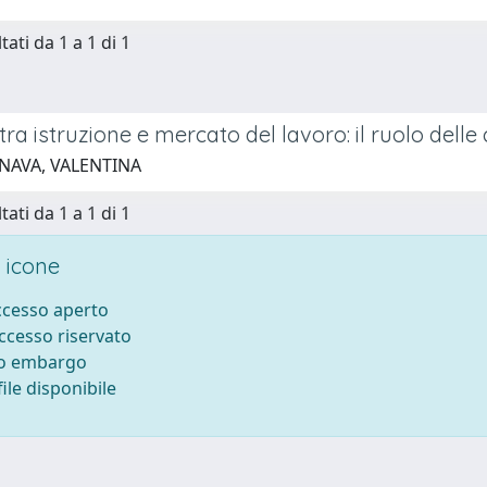
tati da 1 a 1 di 1
o tra istruzione e mercato del lavoro: il ruolo delle
 NAVA, VALENTINA
tati da 1 a 1 di 1
 icone
accesso aperto
accesso riservato
to embargo
ile disponibile