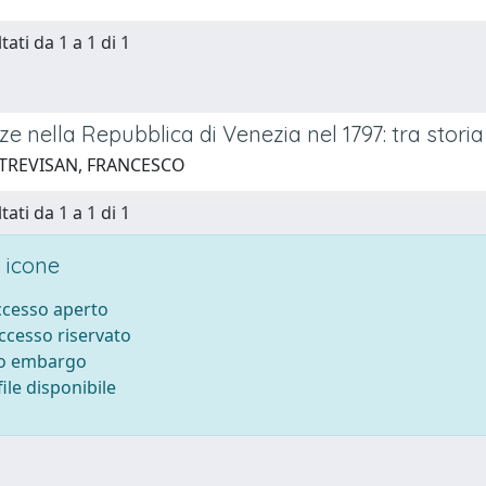
tati da 1 a 1 di 1
e nella Repubblica di Venezia nel 1797: tra storia
 TREVISAN, FRANCESCO
tati da 1 a 1 di 1
 icone
accesso aperto
accesso riservato
to embargo
ile disponibile