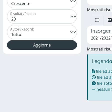
Mostrati risul
Risultati/Pagina
Autori/Record:
Insorgenz
2021/2022
Mostrati risul
Legenda
file ad 
file ad 
file sot
nessun f