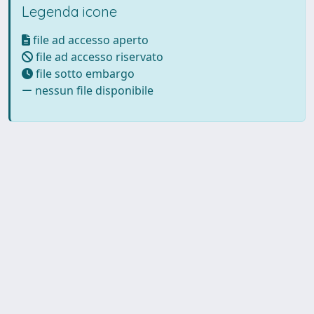
Legenda icone
file ad accesso aperto
file ad accesso riservato
file sotto embargo
nessun file disponibile
Powered by UNITESI
-
Info
Sistema
-
Licenza
-
Utilizzo dei
Copyright © 2026
cookie
-
Area riservata