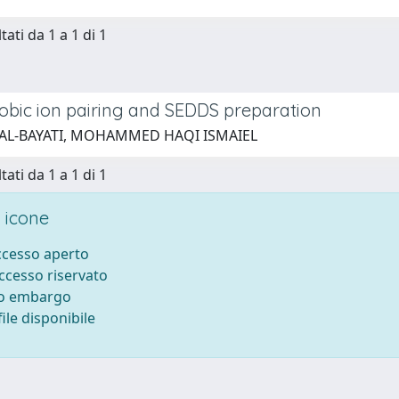
tati da 1 a 1 di 1
bic ion pairing and SEDDS preparation
 AL-BAYATI, MOHAMMED HAQI ISMAIEL
tati da 1 a 1 di 1
 icone
accesso aperto
accesso riservato
to embargo
ile disponibile