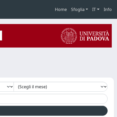
Home
Sfoglia
IT
Info