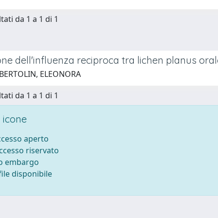
tati da 1 a 1 di 1
ne dell'influenza reciproca tra lichen planus or
 BERTOLIN, ELEONORA
tati da 1 a 1 di 1
 icone
accesso aperto
accesso riservato
to embargo
ile disponibile