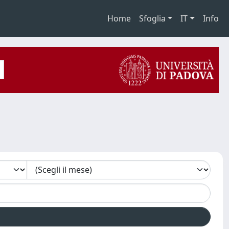
Home
Sfoglia
IT
Info