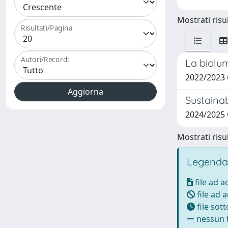
Mostrati risul
Risultati/Pagina
Autori/Record:
La biolum
2022/2023
Sustainab
2024/2025
Mostrati risul
Legenda
file ad 
file ad 
file sot
nessun f