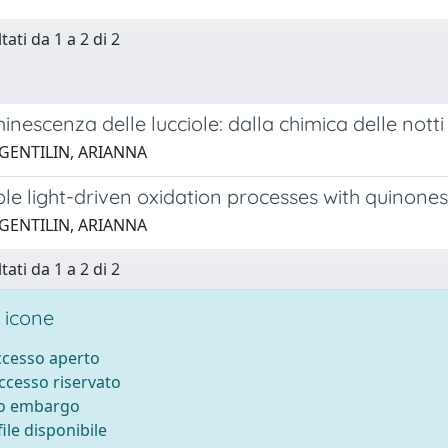
tati da 1 a 2 di 2
inescenza delle lucciole: dalla chimica delle notti
 GENTILIN, ARIANNA
le light-driven oxidation processes with quinone
 GENTILIN, ARIANNA
tati da 1 a 2 di 2
 icone
accesso aperto
accesso riservato
to embargo
ile disponibile