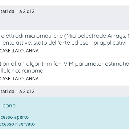
tati da 1 a 2 di 2
i elettrodi micrometriche (Microelectrode Arrays,
mente attive: stato dell'arte ed esempi applicativi
 CASELLATO, ANNA
tion of an algorithm for IVIM parameter estimati
llular carcinoma
 CASELLATO, ANNA
tati da 1 a 2 di 2
 icone
accesso aperto
accesso riservato