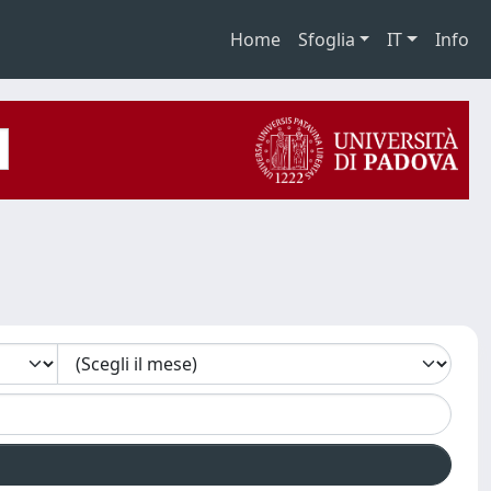
Home
Sfoglia
IT
Info