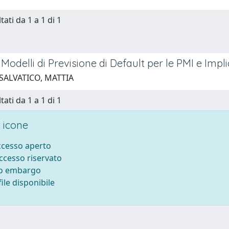
tati da 1 a 1 di 1
i Modelli di Previsione di Default per le PMI e Imp
 SALVATICO, MATTIA
tati da 1 a 1 di 1
 icone
accesso aperto
accesso riservato
to embargo
ile disponibile