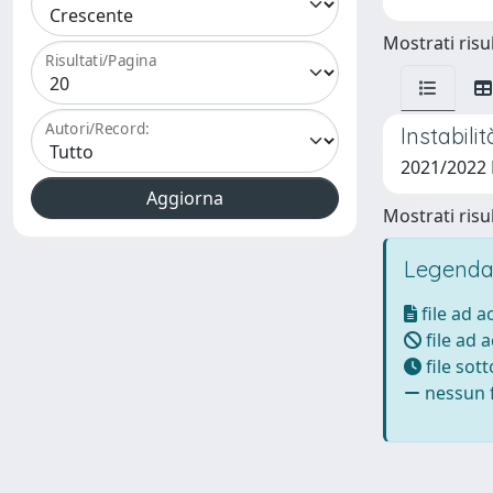
Mostrati risul
Risultati/Pagina
Autori/Record:
Instabili
2021/2022
Mostrati risul
Legenda
file ad 
file ad 
file sot
nessun f