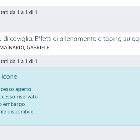
tati da 1 a 1 di 1
tà di caviglia. Effetti di allenamento e taping su eq
 MAINARDI, GABRIELE
tati da 1 a 1 di 1
 icone
accesso aperto
accesso riservato
to embargo
ile disponibile