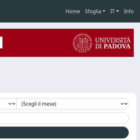
Home
Sfoglia
IT
Info