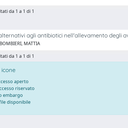
tati da 1 a 1 di 1
alternativi agli antibiotici nell'allevamento degli av
 BOMBIERI, MATTIA
tati da 1 a 1 di 1
 icone
accesso aperto
accesso riservato
to embargo
ile disponibile