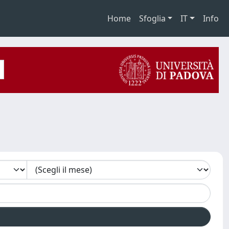
Home
Sfoglia
IT
Info