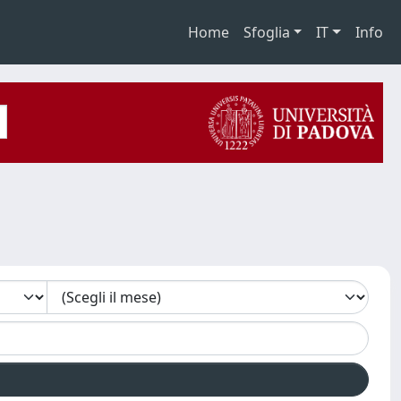
Home
Sfoglia
IT
Info