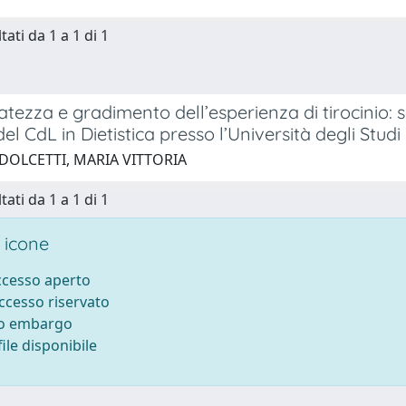
tati da 1 a 1 di 1
tezza e gradimento dell’esperienza di tirocinio: 
del CdL in Dietistica presso l’Università degli Stud
 DOLCETTI, MARIA VITTORIA
tati da 1 a 1 di 1
 icone
accesso aperto
accesso riservato
to embargo
ile disponibile