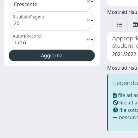
Mostrati risul
Risultati/Pagina
Autori/Record:
Appropria
studenti 
2021/2022
Mostrati risul
Legenda
file ad 
file ad 
file sot
nessun f