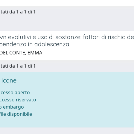
tati da 1 a 1 di 1
 evolutivi e uso di sostanze: fattori di rischio d
ipendenza in adolescenza.
 DEL CONTE, EMMA
tati da 1 a 1 di 1
 icone
accesso aperto
accesso riservato
to embargo
ile disponibile