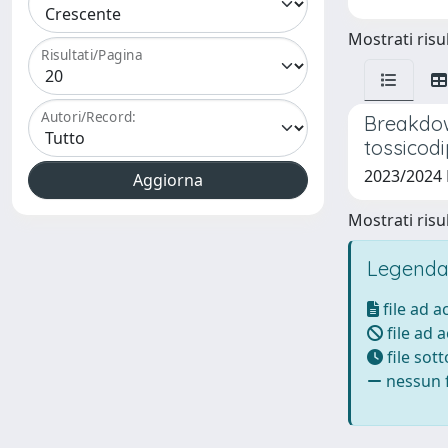
Mostrati risul
Risultati/Pagina
Autori/Record:
Breakdown
tossicod
2023/2024
Mostrati risul
Legenda
file ad 
file ad 
file sot
nessun f