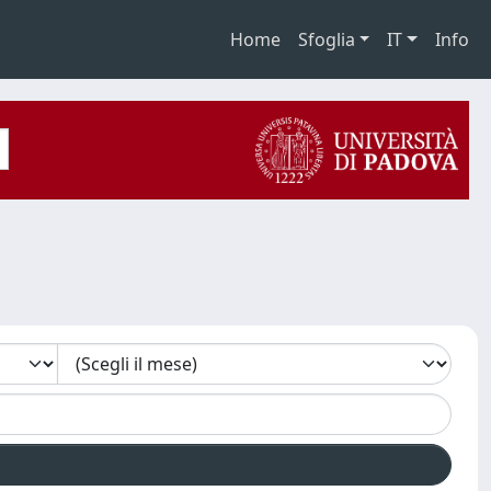
Home
Sfoglia
IT
Info