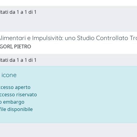
tati da 1 a 1 di 1
Alimentari e Impulsività: uno Studio Controllato Tr
 GORI, PIETRO
tati da 1 a 1 di 1
 icone
accesso aperto
accesso riservato
to embargo
ile disponibile