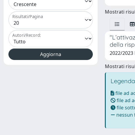
Mostrati risul
Risultati/Pagina
Autori/Record:
"L’attiva
della ris
2022/2023
Mostrati risul
Legenda
file ad 
file ad 
file sot
nessun f