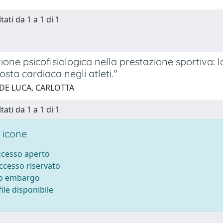
tati da 1 a 1 di 1
zione psicofisiologica nella prestazione sportiva:
posta cardiaca negli atleti."
 DE LUCA, CARLOTTA
tati da 1 a 1 di 1
 icone
accesso aperto
accesso riservato
to embargo
ile disponibile