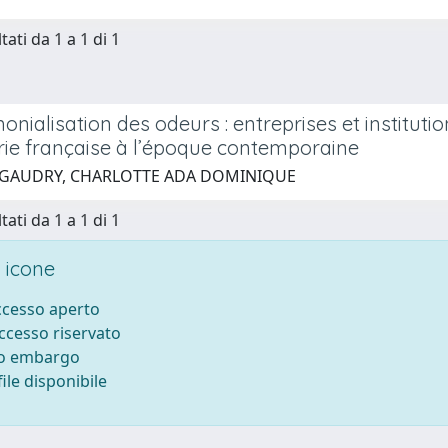
tati da 1 a 1 di 1
onialisation des odeurs : entreprises et instituti
ie française à l’époque contemporaine
 GAUDRY, CHARLOTTE ADA DOMINIQUE
tati da 1 a 1 di 1
 icone
accesso aperto
accesso riservato
to embargo
ile disponibile