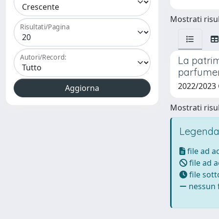
Mostrati risul
Risultati/Pagina
Autori/Record:
La patrim
parfumer
2022/2023
Mostrati risul
Legenda
file ad 
file ad 
file sot
nessun f