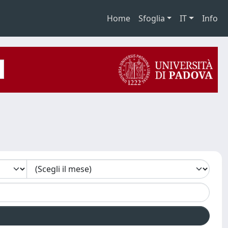
Home
Sfoglia
IT
Info