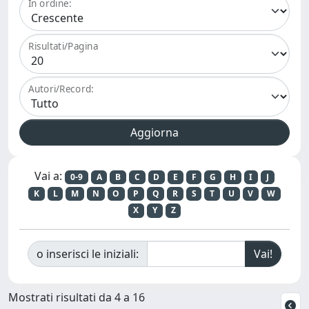
In ordine:
Risultati/Pagina
Autori/Record:
Vai a:
0-9
A
B
C
D
E
F
G
H
I
J
K
L
M
N
O
P
Q
R
S
T
U
V
W
X
Y
Z
o inserisci le iniziali:
Mostrati risultati da 4 a 16