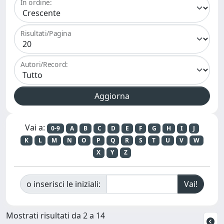
In ordine:
Risultati/Pagina
Autori/Record:
Vai a:
0-9
A
B
C
D
E
F
G
H
I
J
K
L
M
N
O
P
Q
R
S
T
U
V
W
X
Y
Z
o inserisci le iniziali:
Mostrati risultati da 2 a 14