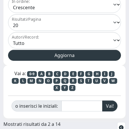
In ordine:
Risultati/Pagina
Autori/Record:
Vai a:
0-9
A
B
C
D
E
F
G
H
I
J
K
L
M
N
O
P
Q
R
S
T
U
V
W
X
Y
Z
o inserisci le iniziali:
Mostrati risultati da 2 a 14