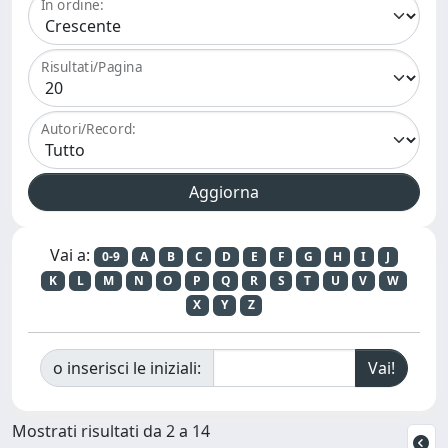
In ordine:
Risultati/Pagina
Autori/Record:
Vai a:
0-9
A
B
C
D
E
F
G
H
I
J
K
L
M
N
O
P
Q
R
S
T
U
V
W
X
Y
Z
o inserisci le iniziali:
Mostrati risultati da 2 a 14