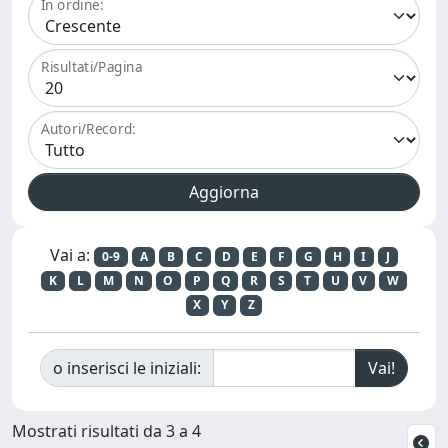
In ordine:
Risultati/Pagina
Autori/Record:
Vai a:
0-9
A
B
C
D
E
F
G
H
I
J
K
L
M
N
O
P
Q
R
S
T
U
V
W
X
Y
Z
o inserisci le iniziali:
Mostrati risultati da 3 a 4