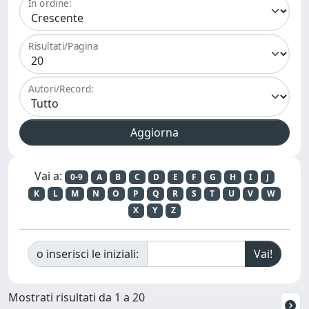
In ordine:
Risultati/Pagina
Autori/Record:
Vai a:
0-9
A
B
C
D
E
F
G
H
I
J
K
L
M
N
O
P
Q
R
S
T
U
V
W
X
Y
Z
o inserisci le iniziali:
Mostrati risultati da 1 a 20