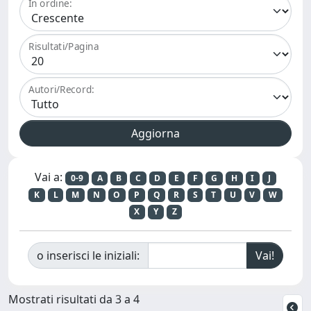
In ordine:
Risultati/Pagina
Autori/Record:
Vai a:
0-9
A
B
C
D
E
F
G
H
I
J
K
L
M
N
O
P
Q
R
S
T
U
V
W
X
Y
Z
o inserisci le iniziali:
Mostrati risultati da 3 a 4