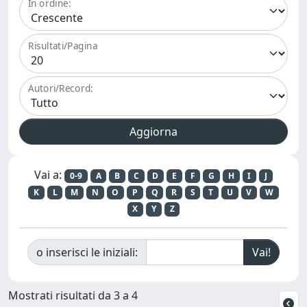
In ordine:
Risultati/Pagina
Autori/Record:
Vai a:
0-9
A
B
C
D
E
F
G
H
I
J
K
L
M
N
O
P
Q
R
S
T
U
V
W
X
Y
Z
o inserisci le iniziali:
Mostrati risultati da 3 a 4