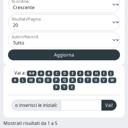
In ordine:
Risultati/Pagina
Autori/Record:
Vai a:
0-9
A
B
C
D
E
F
G
H
I
J
K
L
M
N
O
P
Q
R
S
T
U
V
W
X
Y
Z
o inserisci le iniziali:
Mostrati risultati da 1 a 5