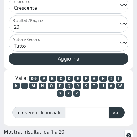
In ordine:
Risultati/Pagina
Autori/Record:
Vai a:
0-9
A
B
C
D
E
F
G
H
I
J
K
L
M
N
O
P
Q
R
S
T
U
V
W
X
Y
Z
o inserisci le iniziali:
Mostrati risultati da 1 a 20