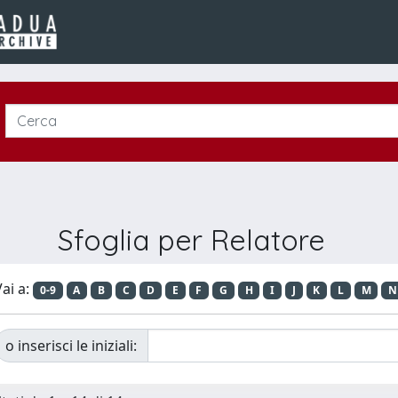
Sfoglia per Relatore
ai a:
0-9
A
B
C
D
E
F
G
H
I
J
K
L
M
N
o inserisci le iniziali: