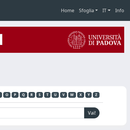
Home
Sfoglia
IT
Info
O
P
Q
R
S
T
U
V
W
X
Y
Z