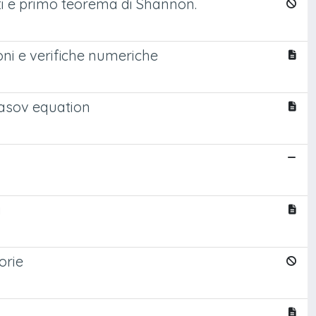
ti e primo teorema di Shannon.
oni e verifiche numeriche
asov equation
à
orie