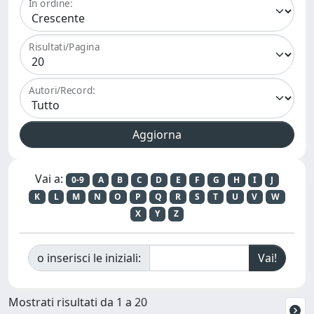
In ordine:
Risultati/Pagina
Autori/Record:
Vai a:
0-9
A
B
C
D
E
F
G
H
I
J
K
L
M
N
O
P
Q
R
S
T
U
V
W
X
Y
Z
o inserisci le iniziali:
Mostrati risultati da 1 a 20