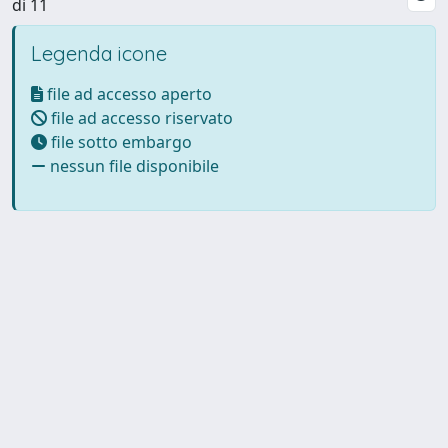
di 11
Legenda icone
file ad accesso aperto
file ad accesso riservato
file sotto embargo
nessun file disponibile
Powered by UNITESI
-
Info
Sistema
-
Licenza
-
Utilizzo dei