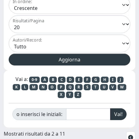
In ordine:
Risultati/Pagina
Autori/Record:
Vai a:
0-9
A
B
C
D
E
F
G
H
I
J
K
L
M
N
O
P
Q
R
S
T
U
V
W
X
Y
Z
o inserisci le iniziali:
Mostrati risultati da 2 a 11