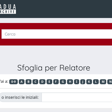
Sfoglia per Relatore
ai a:
0-9
A
B
C
D
E
F
G
H
I
J
K
L
M
N
o inserisci le iniziali: