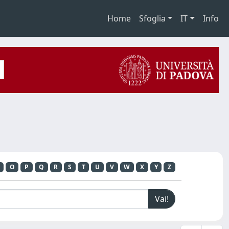
Home
Sfoglia
IT
Info
O
P
Q
R
S
T
U
V
W
X
Y
Z