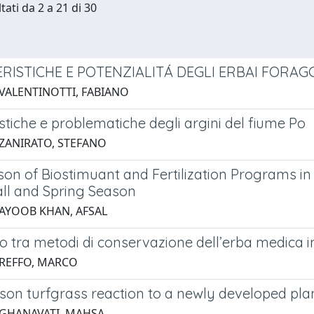
tati da 2 a 21 di 30
RISTICHE E POTENZIALITÁ DEGLI ERBAI FORAG
 VALENTINOTTI, FABIANO
stiche e problematiche degli argini del fiume Po
 ZANIRATO, STEFANO
on of Biostimuant and Fertilization Programs i
all and Spring Season
 AYOOB KHAN, AFSAL
 tra metodi di conservazione dell’erba medica in
 REFFO, MARCO
son turfgrass reaction to a newly developed pla
 GHANAVATI, MAHSA