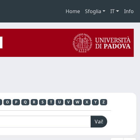
Home
Sfoglia
IT
Info
O
P
Q
R
S
T
U
V
W
X
Y
Z