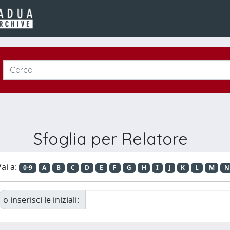
Sfoglia per Relatore
ai a:
0-9
A
B
C
D
E
F
G
H
I
J
K
L
M
N
o inserisci le iniziali: