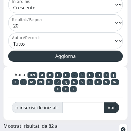
In ordine:
Risultati/Pagina
Autori/Record:
Vai a:
0-9
A
B
C
D
E
F
G
H
I
J
K
L
M
N
O
P
Q
R
S
T
U
V
W
X
Y
Z
o inserisci le iniziali:
Mostrati risultati da 82 a