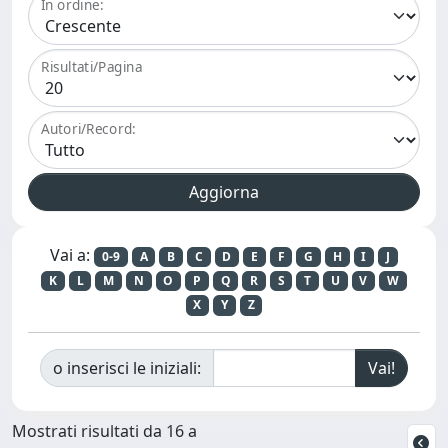
In ordine:
Risultati/Pagina
Autori/Record:
Vai a:
0-9
A
B
C
D
E
F
G
H
I
J
K
L
M
N
O
P
Q
R
S
T
U
V
W
X
Y
Z
o inserisci le iniziali:
Mostrati risultati da 16 a