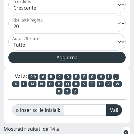
In ordine:
Risultati/Pagina
Autori/Record:
Vai a:
0-9
A
B
C
D
E
F
G
H
I
J
K
L
M
N
O
P
Q
R
S
T
U
V
W
X
Y
Z
o inserisci le iniziali:
Mostrati risultati da 14 a