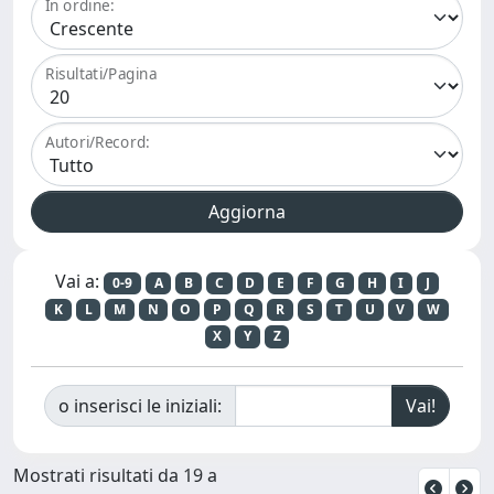
In ordine:
Risultati/Pagina
Autori/Record:
Vai a:
0-9
A
B
C
D
E
F
G
H
I
J
K
L
M
N
O
P
Q
R
S
T
U
V
W
X
Y
Z
o inserisci le iniziali:
Mostrati risultati da 19 a