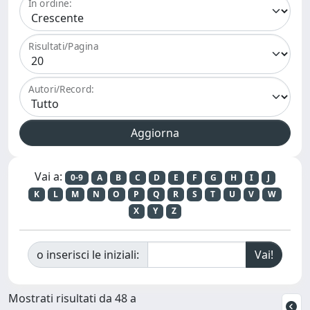
In ordine:
Risultati/Pagina
Autori/Record:
Vai a:
0-9
A
B
C
D
E
F
G
H
I
J
K
L
M
N
O
P
Q
R
S
T
U
V
W
X
Y
Z
o inserisci le iniziali:
Mostrati risultati da 48 a