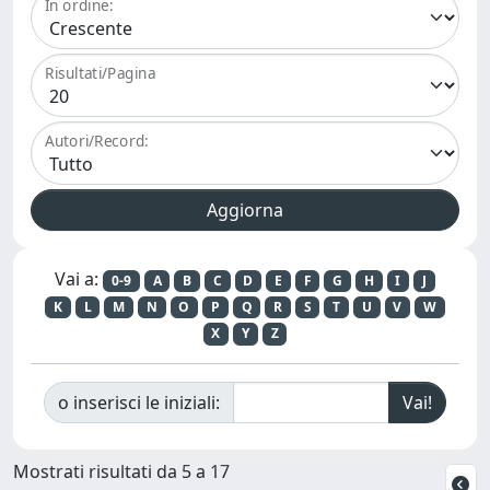
In ordine:
Risultati/Pagina
Autori/Record:
Vai a:
0-9
A
B
C
D
E
F
G
H
I
J
K
L
M
N
O
P
Q
R
S
T
U
V
W
X
Y
Z
o inserisci le iniziali:
Mostrati risultati da 5 a 17