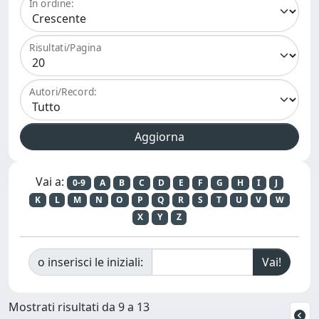
In ordine:
Risultati/Pagina
Autori/Record:
Vai a:
0-9
A
B
C
D
E
F
G
H
I
J
K
L
M
N
O
P
Q
R
S
T
U
V
W
X
Y
Z
o inserisci le iniziali:
Mostrati risultati da 9 a 13