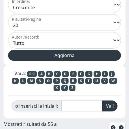
In ordine:
Risultati/Pagina
Autori/Record:
Vai a:
0-9
A
B
C
D
E
F
G
H
I
J
K
L
M
N
O
P
Q
R
S
T
U
V
W
X
Y
Z
o inserisci le iniziali:
Mostrati risultati da 55 a