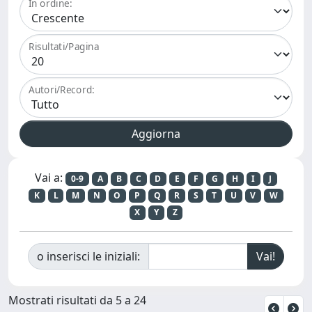
In ordine:
Risultati/Pagina
Autori/Record:
Vai a:
0-9
A
B
C
D
E
F
G
H
I
J
K
L
M
N
O
P
Q
R
S
T
U
V
W
X
Y
Z
o inserisci le iniziali:
Mostrati risultati da 5 a 24