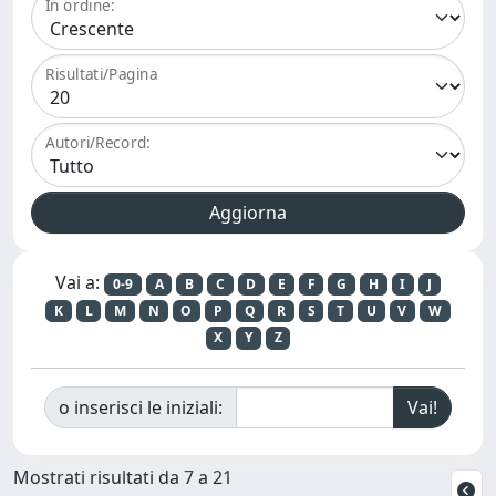
In ordine:
Risultati/Pagina
Autori/Record:
Vai a:
0-9
A
B
C
D
E
F
G
H
I
J
K
L
M
N
O
P
Q
R
S
T
U
V
W
X
Y
Z
o inserisci le iniziali:
Mostrati risultati da 7 a 21