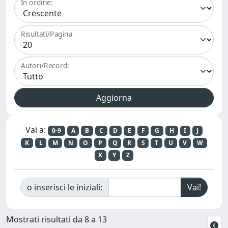
In ordine:
Risultati/Pagina
Autori/Record:
Vai a:
0-9
A
B
C
D
E
F
G
H
I
J
K
L
M
N
O
P
Q
R
S
T
U
V
W
X
Y
Z
o inserisci le iniziali:
Mostrati risultati da 8 a 13