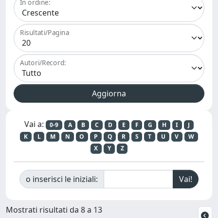
In ordine:
Risultati/Pagina
Autori/Record:
Vai a:
0-9
A
B
C
D
E
F
G
H
I
J
K
L
M
N
O
P
Q
R
S
T
U
V
W
X
Y
Z
o inserisci le iniziali:
Mostrati risultati da 8 a 13