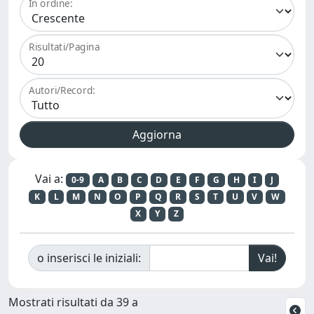
In ordine:
Risultati/Pagina
Autori/Record:
Vai a:
0-9
A
B
C
D
E
F
G
H
I
J
K
L
M
N
O
P
Q
R
S
T
U
V
W
X
Y
Z
o inserisci le iniziali:
Mostrati risultati da 39 a