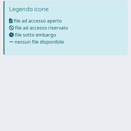
Legenda icone
file ad accesso aperto
file ad accesso riservato
file sotto embargo
nessun file disponibile
Powered by UNITESI
-
Info
Sistema
-
Licenza
-
Utilizzo dei
Copyright © 2026