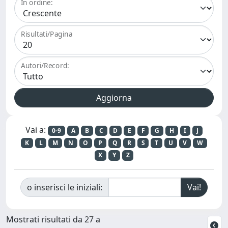
In ordine:
Risultati/Pagina
Autori/Record:
Vai a:
0-9
A
B
C
D
E
F
G
H
I
J
K
L
M
N
O
P
Q
R
S
T
U
V
W
X
Y
Z
o inserisci le iniziali:
Mostrati risultati da 27 a