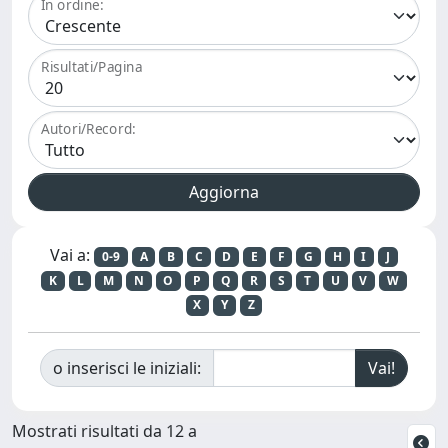
In ordine:
Risultati/Pagina
Autori/Record:
Vai a:
0-9
A
B
C
D
E
F
G
H
I
J
K
L
M
N
O
P
Q
R
S
T
U
V
W
X
Y
Z
o inserisci le iniziali:
Mostrati risultati da 12 a