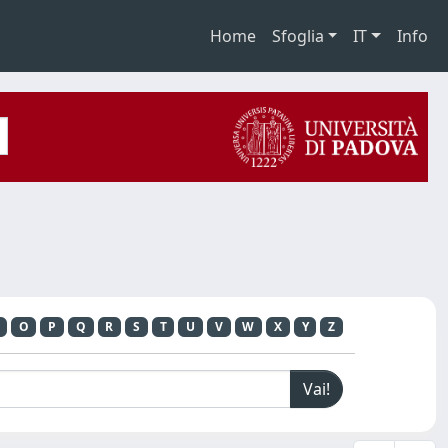
Home
Sfoglia
IT
Info
O
P
Q
R
S
T
U
V
W
X
Y
Z