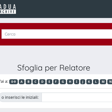
Sfoglia per Relatore
ai a:
0-9
A
B
C
D
E
F
G
H
I
J
K
L
M
N
o inserisci le iniziali: