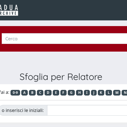
Sfoglia per Relatore
ai a:
0-9
A
B
C
D
E
F
G
H
I
J
K
L
M
N
o inserisci le iniziali: