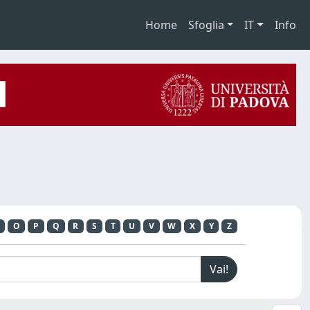
Home
Sfoglia
IT
Info
O
P
Q
R
S
T
U
V
W
X
Y
Z