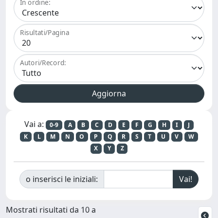
In ordine:
Risultati/Pagina
Autori/Record:
Vai a:
0-9
A
B
C
D
E
F
G
H
I
J
K
L
M
N
O
P
Q
R
S
T
U
V
W
X
Y
Z
o inserisci le iniziali:
Mostrati risultati da 10 a